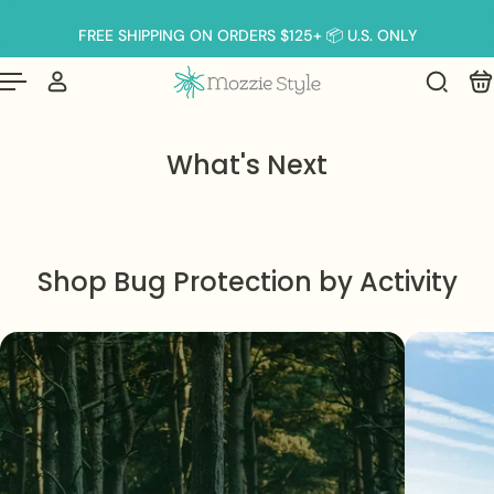
Português
(brasil)
p to content
FREE SHIPPING ON ORDERS $125+ 📦 U.S. ONLY
What's Next
Shop Bug Protection by Activity