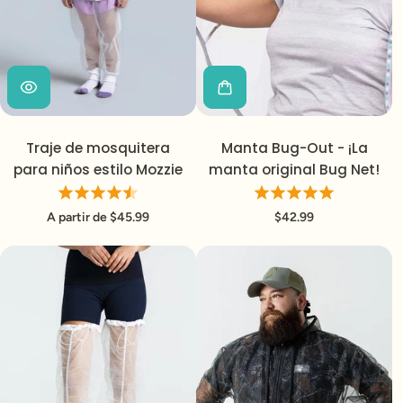
Se requiere iniciar sesión
Traje de mosquitera
Manta Bug-Out - ¡La
Inicie sesión en su cuenta para agregar
para niños estilo Mozzie
manta original Bug Net!
productos a su lista de deseos y ver los artículos
guardados anteriormente.
A partir de $45.99
$42.99
Acceso