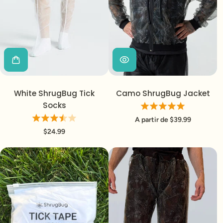
White ShrugBug Tick
Camo ShrugBug Jacket
Socks
A partir de $39.99
$24.99