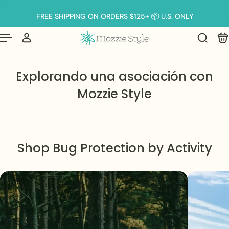
Español
 al contenido
FREE SHIPPING ON ORDERS $125+ 📦 U.S. ONLY
Explorando una asociación con
Mozzie Style
Shop Bug Protection by Activity